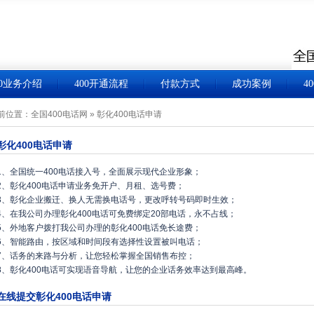
00业务介绍
400开通流程
付款方式
成功案例
4
前位置：
全国400电话网
»
彰化400电话申请
彰化400电话申请
1、全国统一400电话接入号，全面展示现代企业形象；
2、彰化400电话申请业务免开户、月租、选号费；
3、彰化企业搬迁、换人无需换电话号，更改呼转号码即时生效；
4、在我公司办理彰化400电话可免费绑定20部电话，永不占线；
5、外地客户拨打我公司办理的彰化400电话免长途费；
6、智能路由，按区域和时间段有选择性设置被叫电话；
7、话务的来路与分析，让您轻松掌握全国销售布控；
8、彰化400电话可实现语音导航，让您的企业话务效率达到最高峰。
在线提交彰化400电话申请