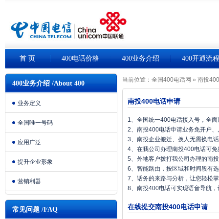
首 页
400电话价格
400业务介绍
400开通流
当前位置：
全国400电话网
»
南投40
400业务介绍 /About 400
南投400电话申请
业务定义
1、全国统一400电话接入号，全
全国唯一号码
2、南投400电话申请业务免开户
3、南投企业搬迁、换人无需换电
应用广泛
4、在我公司办理南投400电话可
5、外地客户拨打我公司办理的南投
提升企业形象
6、智能路由，按区域和时间段有
7、话务的来路与分析，让您轻松
营销利器
8、南投400电话可实现语音导航
在线提交南投400电话申请
常见问题 /FAQ