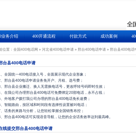
00业务介绍
400开通流程
付款方式
成功案例
4
前位置：
全国400电话网
»
河北省400电话申请
»
邢台400电话申请
»
邢台县400电话
邢台县400电话申请
1、全国统一400电话接入号，全面展示现代企业形象；
2、邢台县400电话申请业务免开户、月租、选号费；
3、邢台县企业搬迁、换人无需换电话号，更改呼转号码即时生效；
4、在我公司办理邢台县400电话可免费绑定20部电话，永不占线；
5、外地客户拨打我公司办理的邢台县400电话免长途费；
6、智能路由，按区域和时间段有选择性设置被叫电话；
7、话务的来路与分析，让您轻松掌握全国销售布控；
8、邢台县400电话可实现语音导航，让您的企业话务效率达到最高峰。
在线提交邢台县400电话申请