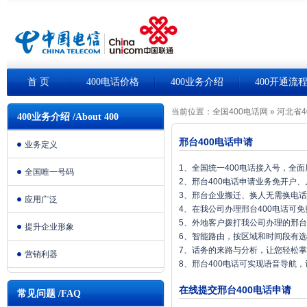
首 页
400电话价格
400业务介绍
400开通流
当前位置：
全国400电话网
»
河北省4
400业务介绍 /About 400
邢台400电话申请
业务定义
1、全国统一400电话接入号，全
全国唯一号码
2、邢台400电话申请业务免开户
3、邢台企业搬迁、换人无需换电
应用广泛
4、在我公司办理邢台400电话可
5、外地客户拨打我公司办理的邢台
提升企业形象
6、智能路由，按区域和时间段有
7、话务的来路与分析，让您轻松
营销利器
8、邢台400电话可实现语音导航
在线提交邢台400电话申请
常见问题 /FAQ