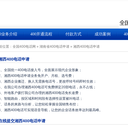
00业务介绍
400开通流程
付款方式
成功案例
4
前位置：
全国400电话网
»
湖南省400电话申请
»
湘西400电话申请
湘西400电话申请
1、全国统一400电话接入号，全面展示现代企业形象；
2、湘西400电话申请业务免开户、月租、选号费；
3、湘西企业搬迁、换人无需换电话号，更改呼转号码即时生效；
4、在我公司办理湘西400电话可免费绑定20部电话，永不占线；
5、外地客户拨打我公司办理的湘西400电话免长途费；
6、智能路由，按区域和时间段有选择性设置被叫电话；
7、话务的来路与分析，让您轻松掌握全国销售布控；
8、湘西400电话可实现语音导航，让您的企业话务效率达到最高峰。
在线提交湘西400电话申请