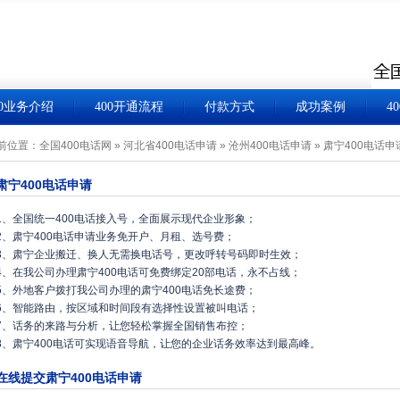
00业务介绍
400开通流程
付款方式
成功案例
4
前位置：
全国400电话网
»
河北省400电话申请
»
沧州400电话申请
»
肃宁400电话申
肃宁400电话申请
1、全国统一400电话接入号，全面展示现代企业形象；
2、肃宁400电话申请业务免开户、月租、选号费；
3、肃宁企业搬迁、换人无需换电话号，更改呼转号码即时生效；
4、在我公司办理肃宁400电话可免费绑定20部电话，永不占线；
5、外地客户拨打我公司办理的肃宁400电话免长途费；
6、智能路由，按区域和时间段有选择性设置被叫电话；
7、话务的来路与分析，让您轻松掌握全国销售布控；
8、肃宁400电话可实现语音导航，让您的企业话务效率达到最高峰。
在线提交肃宁400电话申请