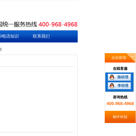
00电话知识
联系我们
请
点击收缩
在线客服
陈经理
李经理
咨询热线
400-968-4968
蜗牛科技