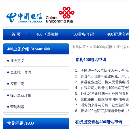
首 页
400电话价格
400业务介绍
400开通流
当前位置：
全国400电话网
»
河北省4
400业务介绍 /About 400
青县400电话申请
业务定义
1、全国统一400电话接入号，全
全国唯一号码
2、青县400电话申请业务免开户
3、青县企业搬迁、换人无需换电
应用广泛
4、在我公司办理青县400电话可
5、外地客户拨打我公司办理的青县
提升企业形象
6、智能路由，按区域和时间段有
7、话务的来路与分析，让您轻松
营销利器
8、青县400电话可实现语音导航
在线提交青县400电话申请
常见问题 /FAQ