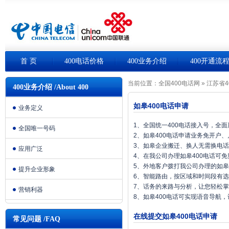
首 页
400电话价格
400业务介绍
400开通流
当前位置：
全国400电话网
»
江苏省4
400业务介绍 /About 400
如皋400电话申请
业务定义
1、全国统一400电话接入号，全
全国唯一号码
2、如皋400电话申请业务免开户
3、如皋企业搬迁、换人无需换电
应用广泛
4、在我公司办理如皋400电话可
5、外地客户拨打我公司办理的如皋
提升企业形象
6、智能路由，按区域和时间段有
7、话务的来路与分析，让您轻松
营销利器
8、如皋400电话可实现语音导航
在线提交如皋400电话申请
常见问题 /FAQ