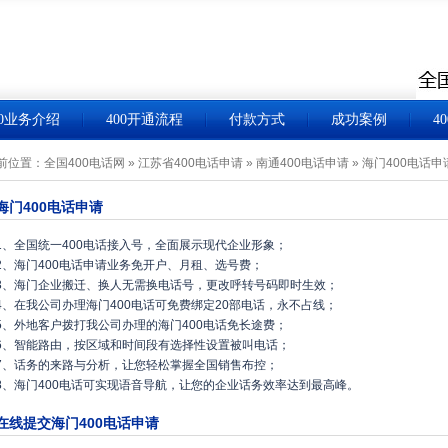
00业务介绍
400开通流程
付款方式
成功案例
4
前位置：
全国400电话网
»
江苏省400电话申请
»
南通400电话申请
»
海门400电话申
海门400电话申请
1、全国统一400电话接入号，全面展示现代企业形象；
2、海门400电话申请业务免开户、月租、选号费；
3、海门企业搬迁、换人无需换电话号，更改呼转号码即时生效；
4、在我公司办理海门400电话可免费绑定20部电话，永不占线；
5、外地客户拨打我公司办理的海门400电话免长途费；
6、智能路由，按区域和时间段有选择性设置被叫电话；
7、话务的来路与分析，让您轻松掌握全国销售布控；
8、海门400电话可实现语音导航，让您的企业话务效率达到最高峰。
在线提交海门400电话申请