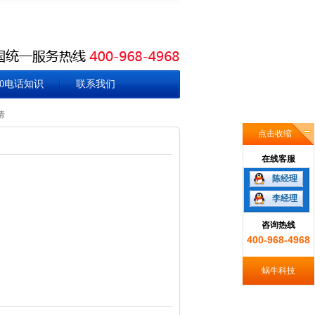
00电话知识
联系我们
请
点击收缩
在线客服
陈经理
李经理
咨询热线
400-968-4968
蜗牛科技