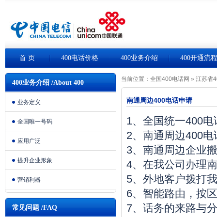
首 页
400电话价格
400业务介绍
400开通流
当前位置：
全国400电话网
»
江苏省4
400业务介绍 /About 400
南通周边400电话申请
业务定义
1、全国统一400
全国唯一号码
2、南通周边400
应用广泛
3、南通周边企业
提升企业形象
4、在我公司办理南
5、外地客户拨打我
营销利器
6、智能路由，按
7、话务的来路与
常见问题 /FAQ