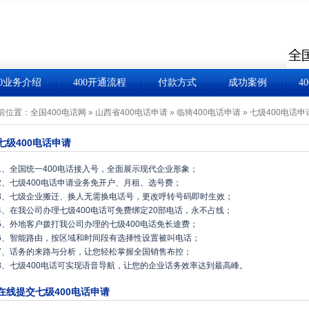
00业务介绍
400开通流程
付款方式
成功案例
4
前位置：
全国400电话网
»
山西省400电话申请
»
临猗400电话申请
»
七级400电话申
七级400电话申请
1、全国统一400电话接入号，全面展示现代企业形象；
2、七级400电话申请业务免开户、月租、选号费；
3、七级企业搬迁、换人无需换电话号，更改呼转号码即时生效；
4、在我公司办理七级400电话可免费绑定20部电话，永不占线；
5、外地客户拨打我公司办理的七级400电话免长途费；
6、智能路由，按区域和时间段有选择性设置被叫电话；
7、话务的来路与分析，让您轻松掌握全国销售布控；
8、七级400电话可实现语音导航，让您的企业话务效率达到最高峰。
在线提交七级400电话申请