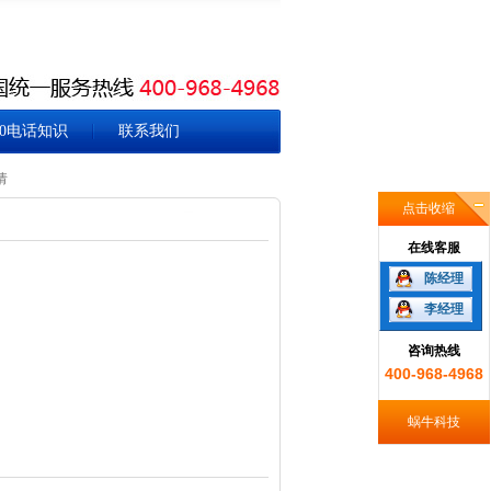
00电话知识
联系我们
请
点击收缩
在线客服
陈经理
李经理
咨询热线
400-968-4968
蜗牛科技