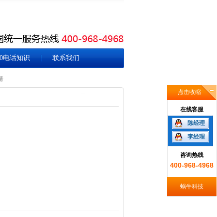
00电话知识
联系我们
请
点击收缩
在线客服
陈经理
李经理
咨询热线
400-968-4968
蜗牛科技