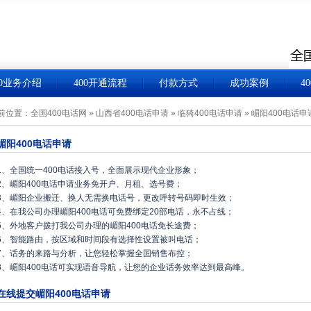
00业务介绍
400开通流程
付款方式
成功案例
4
前位置：
全国400电话网
»
山西省400电话申请
»
临猗400电话申请
»
嵋阳400电话申
嵋阳400电话申请
1、全国统一400电话接入号，全面展示现代企业形象；
2、嵋阳400电话申请业务免开户、月租、选号费；
3、嵋阳企业搬迁、换人无需换电话号，更改呼转号码即时生效；
4、在我公司办理嵋阳400电话可免费绑定20部电话，永不占线；
5、外地客户拨打我公司办理的嵋阳400电话免长途费；
6、智能路由，按区域和时间段有选择性设置被叫电话；
7、话务的来路与分析，让您轻松掌握全国销售布控；
8、嵋阳400电话可实现语音导航，让您的企业话务效率达到最高峰。
在线提交嵋阳400电话申请