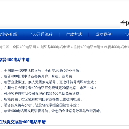
00业务介绍
400开通流程
付款方式
成功案例
4
前位置：
全国400电话网
»
山西省400电话申请
»
临猗400电话申请
»
临晋400电话申
临晋400电话申请
1、全国统一400电话接入号，全面展示现代企业形象；
2、临晋400电话申请业务免开户、月租、选号费；
3、临晋企业搬迁、换人无需换电话号，更改呼转号码即时生效；
4、在我公司办理临晋400电话可免费绑定20部电话，永不占线；
5、外地客户拨打我公司办理的临晋400电话免长途费；
6、智能路由，按区域和时间段有选择性设置被叫电话；
7、话务的来路与分析，让您轻松掌握全国销售布控；
8、临晋400电话可实现语音导航，让您的企业话务效率达到最高峰。
在线提交临晋400电话申请