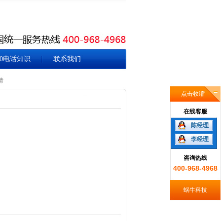
00电话知识
联系我们
请
点击收缩
在线客服
陈经理
李经理
咨询热线
400-968-4968
蜗牛科技