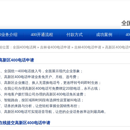
00业务介绍
400开通流程
付款方式
成功案例
4
前位置：
全国400电话网
»
吉林省400电话申请
»
吉林400电话申请
»
高新区400电话
高新区400电话申请
1、全国统一400电话接入号，全面展示现代企业形象；
2、高新区400电话申请业务免开户、月租、选号费；
3、高新区企业搬迁、换人无需换电话号，更改呼转号码即时生效；
4、在我公司办理高新区400电话可免费绑定20部电话，永不占线；
5、外地客户拨打我公司办理的高新区400电话免长途费；
6、智能路由，按区域和时间段有选择性设置被叫电话；
7、话务的来路与分析，让您轻松掌握全国销售布控；
8、高新区400电话可实现语音导航，让您的企业话务效率达到最高峰。
在线提交高新区400电话申请