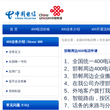
首 页
400电话价格
400业务介绍
400开通流
当前位置：
全国400电话网
»
河北省4
400业务介绍 /About 400
邯郸周边400电话申请
业务定义
1、全国统一400
全国唯一号码
2、邯郸周边400
应用广泛
3、邯郸周边企业
提升企业形象
4、在我公司办理邯
5、外地客户拨打我
营销利器
6、智能路由，按
7、话务的来路与
常见问题 /FAQ