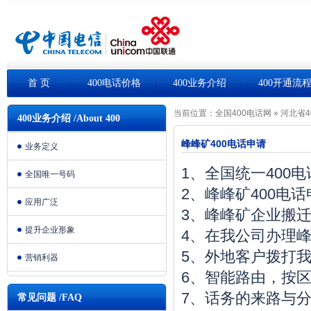
首 页
400电话价格
400业务介绍
400开通流
当前位置：
全国400电话网
»
河北省4
400业务介绍 /About 400
峰峰矿400电话申请
业务定义
1、全国统一400
全国唯一号码
2、峰峰矿400电
应用广泛
3、峰峰矿企业搬
提升企业形象
4、在我公司办理峰
5、外地客户拨打我
营销利器
6、智能路由，按
7、话务的来路与
常见问题 /FAQ