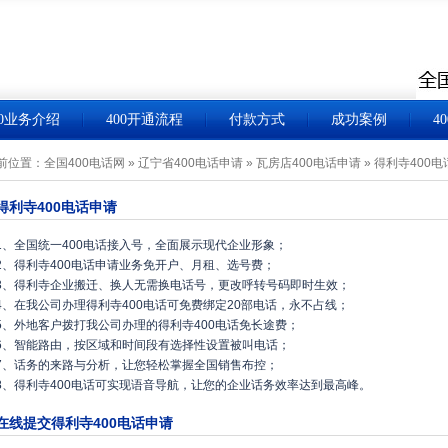
00业务介绍
400开通流程
付款方式
成功案例
4
前位置：
全国400电话网
»
辽宁省400电话申请
»
瓦房店400电话申请
»
得利寺400电
得利寺400电话申请
1、全国统一400电话接入号，全面展示现代企业形象；
2、得利寺400电话申请业务免开户、月租、选号费；
3、得利寺企业搬迁、换人无需换电话号，更改呼转号码即时生效；
4、在我公司办理得利寺400电话可免费绑定20部电话，永不占线；
5、外地客户拨打我公司办理的得利寺400电话免长途费；
6、智能路由，按区域和时间段有选择性设置被叫电话；
7、话务的来路与分析，让您轻松掌握全国销售布控；
8、得利寺400电话可实现语音导航，让您的企业话务效率达到最高峰。
在线提交得利寺400电话申请