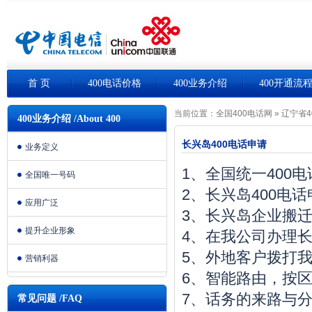
首 页
400电话价格
400业务介绍
400开通流
当前位置：
全国400电话网
»
辽宁省4
400业务介绍 /About 400
长兴岛400电话申请
业务定义
1、全国统一400
全国唯一号码
2、长兴岛400电
应用广泛
3、长兴岛企业搬
提升企业形象
4、在我公司办理长
5、外地客户拨打我
营销利器
6、智能路由，按
7、话务的来路与
常见问题 /FAQ