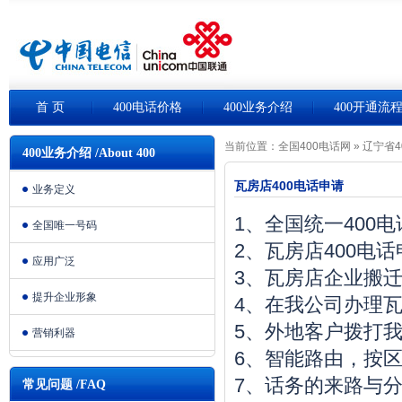
首 页
400电话价格
400业务介绍
400开通流
当前位置：
全国400电话网
»
辽宁省4
400业务介绍 /About 400
瓦房店400电话申请
业务定义
1、全国统一400
全国唯一号码
2、瓦房店400电
应用广泛
3、瓦房店企业搬
提升企业形象
4、在我公司办理瓦
5、外地客户拨打我
营销利器
6、智能路由，按
7、话务的来路与
常见问题 /FAQ