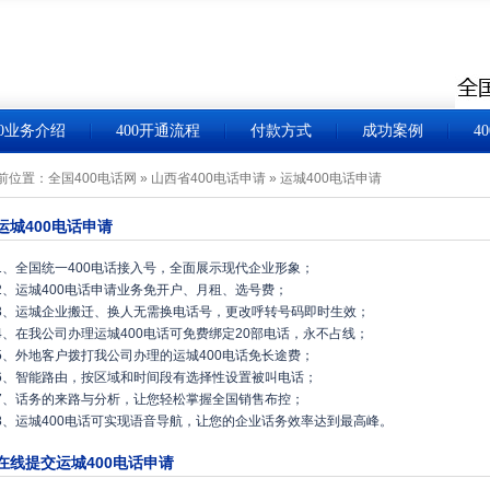
00业务介绍
400开通流程
付款方式
成功案例
4
前位置：
全国400电话网
»
山西省400电话申请
»
运城400电话申请
运城400电话申请
1、全国统一400电话接入号，全面展示现代企业形象；
2、运城400电话申请业务免开户、月租、选号费；
3、运城企业搬迁、换人无需换电话号，更改呼转号码即时生效；
4、在我公司办理运城400电话可免费绑定20部电话，永不占线；
5、外地客户拨打我公司办理的运城400电话免长途费；
6、智能路由，按区域和时间段有选择性设置被叫电话；
7、话务的来路与分析，让您轻松掌握全国销售布控；
8、运城400电话可实现语音导航，让您的企业话务效率达到最高峰。
在线提交运城400电话申请