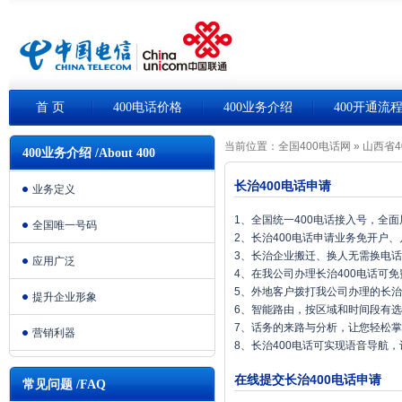
首 页
400电话价格
400业务介绍
400开通流
当前位置：
全国400电话网
»
山西省4
400业务介绍 /About 400
长治400电话申请
业务定义
1、全国统一400电话接入号，全
全国唯一号码
2、长治400电话申请业务免开户
3、长治企业搬迁、换人无需换电
应用广泛
4、在我公司办理长治400电话可
5、外地客户拨打我公司办理的长治
提升企业形象
6、智能路由，按区域和时间段有
7、话务的来路与分析，让您轻松
营销利器
8、长治400电话可实现语音导航
在线提交长治400电话申请
常见问题 /FAQ