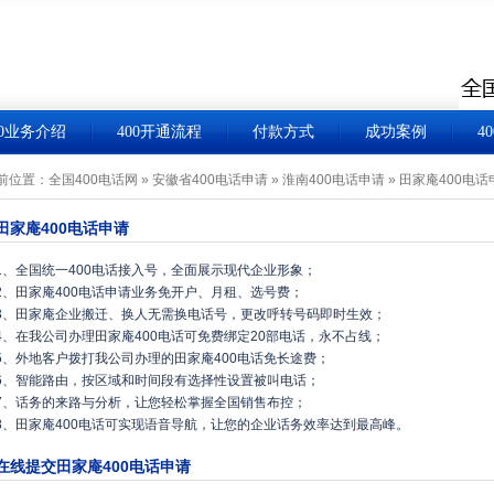
00业务介绍
400开通流程
付款方式
成功案例
4
前位置：
全国400电话网
»
安徽省400电话申请
»
淮南400电话申请
»
田家庵400电话
田家庵400电话申请
1、全国统一400电话接入号，全面展示现代企业形象；
2、田家庵400电话申请业务免开户、月租、选号费；
3、田家庵企业搬迁、换人无需换电话号，更改呼转号码即时生效；
4、在我公司办理田家庵400电话可免费绑定20部电话，永不占线；
5、外地客户拨打我公司办理的田家庵400电话免长途费；
6、智能路由，按区域和时间段有选择性设置被叫电话；
7、话务的来路与分析，让您轻松掌握全国销售布控；
8、田家庵400电话可实现语音导航，让您的企业话务效率达到最高峰。
在线提交田家庵400电话申请