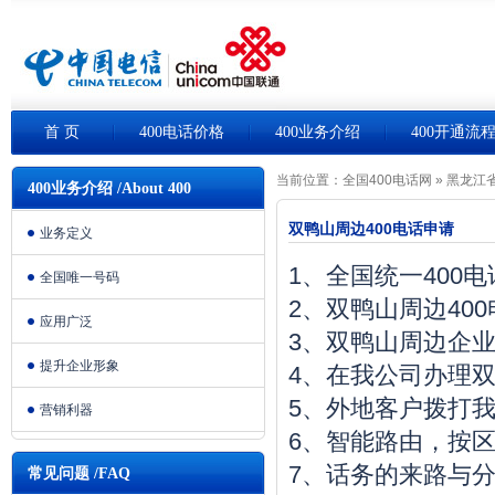
首 页
400电话价格
400业务介绍
400开通流
当前位置：
全国400电话网
»
黑龙江省
400业务介绍 /About 400
双鸭山周边400电话申请
业务定义
1、全国统一400
全国唯一号码
2、双鸭山周边40
应用广泛
3、双鸭山周边企
提升企业形象
4、在我公司办理双
5、外地客户拨打我
营销利器
6、智能路由，按
7、话务的来路与
常见问题 /FAQ