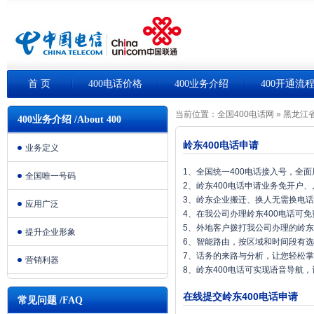
首 页
400电话价格
400业务介绍
400开通流
当前位置：
全国400电话网
»
黑龙江省
400业务介绍 /About 400
岭东400电话申请
业务定义
1、全国统一400电话接入号，全
全国唯一号码
2、岭东400电话申请业务免开户
3、岭东企业搬迁、换人无需换电
应用广泛
4、在我公司办理岭东400电话可
5、外地客户拨打我公司办理的岭东
提升企业形象
6、智能路由，按区域和时间段有
7、话务的来路与分析，让您轻松
营销利器
8、岭东400电话可实现语音导航
在线提交岭东400电话申请
常见问题 /FAQ