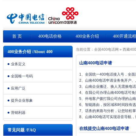
首 页
400电话价格
400业务介绍
400开通流
当前位置：
全国400电话网
»
西藏40
400业务介绍 /About 400
山南400电话申请
业务定义
1、全国统一400电话接入号，全
全国唯一号码
2、山南400电话申请业务免开户
3、山南企业搬迁、换人无需换电
应用广泛
4、在我公司办理山南400电话可
5、外地客户拨打我公司办理的山南
提升企业形象
6、智能路由，按区域和时间段有
7、话务的来路与分析，让您轻松
营销利器
8、山南400电话可实现语音导航
在线提交山南400电话申请
常见问题 /FAQ