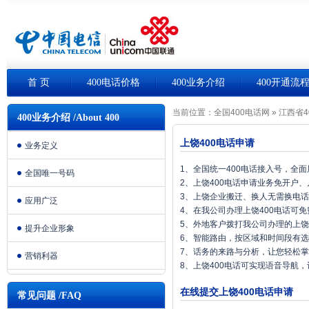
首 页
400电话价格
400业务介绍
400开通流
当前位置：
全国400电话网
»
江西省4
400业务介绍 /About 400
上饶400电话申请
业务定义
1、全国统一400电话接入号，全
全国唯一号码
2、上饶400电话申请业务免开户
3、上饶企业搬迁、换人无需换电
应用广泛
4、在我公司办理上饶400电话可
5、外地客户拨打我公司办理的上饶
提升企业形象
6、智能路由，按区域和时间段有
7、话务的来路与分析，让您轻松
营销利器
8、上饶400电话可实现语音导航
在线提交上饶400电话申请
常见问题 /FAQ