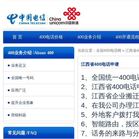
首 页
400电话价格
400业务介绍
400开通流
当前位置：
全国400电话网
»
江西省4
400业务介绍 /About 400
江西省400电话申请
业务定义
1、全国统一400
全国唯一号码
2、江西省400电
应用广泛
3、江西省企业搬
提升企业形象
4、在我公司办理江
5、外地客户拨打我
营销利器
6、智能路由，按
7、话务的来路与
常见问题 /FAQ