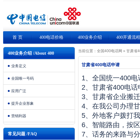
首 页
400电话价格
400业务介绍
400开通流
当前位置：
全国400电话网
»
甘肃省4
400业务介绍 /About 400
甘肃省400电话申请
业务定义
1、全国统一400
全国唯一号码
2、甘肃省400电
应用广泛
3、甘肃省企业搬
提升企业形象
4、在我公司办理甘
5、外地客户拨打我
营销利器
6、智能路由，按
7、话务的来路与
常见问题 /FAQ