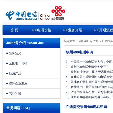
首 页
400电话价格
400业务介绍
400开通流
当前位置：
全国400电话网
»
广西省4
400业务介绍 /About 400
钦州400电话申请
业务定义
1、全国统一400电话接入号，全
全国唯一号码
2、钦州400电话申请业务免开户
3、钦州企业搬迁、换人无需换电
应用广泛
4、在我公司办理钦州400电话可
5、外地客户拨打我公司办理的钦州
提升企业形象
6、智能路由，按区域和时间段有
7、话务的来路与分析，让您轻松
营销利器
8、钦州400电话可实现语音导航
在线提交钦州400电话申请
常见问题 /FAQ