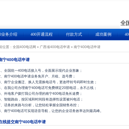
00业务介绍
400开通流程
付款方式
成功案例
4
前位置：
全国400电话网
»
广西省400电话申请
»
南宁400电话申请
南宁400电话申请
1、全国统一400电话接入号，全面展示现代企业形象；
2、南宁400电话申请业务免开户、月租、选号费；
3、南宁企业搬迁、换人无需换电话号，更改呼转号码即时生效；
4、在我公司办理南宁400电话可免费绑定20部电话，永不占线；
5、外地客户拨打我公司办理的南宁400电话免长途费；
6、智能路由，按区域和时间段有选择性设置被叫电话；
7、话务的来路与分析，让您轻松掌握全国销售布控；
8、南宁400电话可实现语音导航，让您的企业话务效率达到最高峰。
在线提交南宁400电话申请