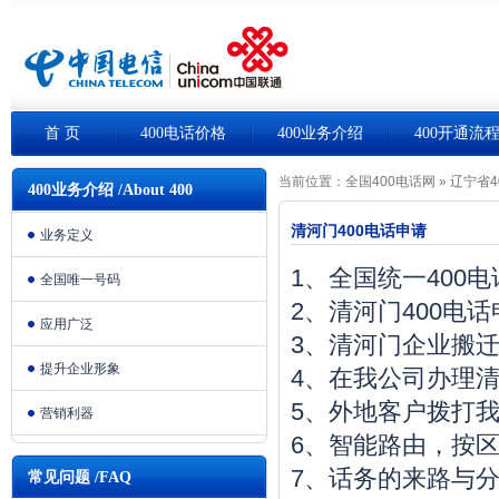
首 页
400电话价格
400业务介绍
400开通流
当前位置：
全国400电话网
»
辽宁省4
400业务介绍 /About 400
清河门400电话申请
业务定义
1、全国统一400
全国唯一号码
2、清河门400电
应用广泛
3、清河门企业搬
提升企业形象
4、在我公司办理清
5、外地客户拨打我
营销利器
6、智能路由，按
7、话务的来路与
常见问题 /FAQ