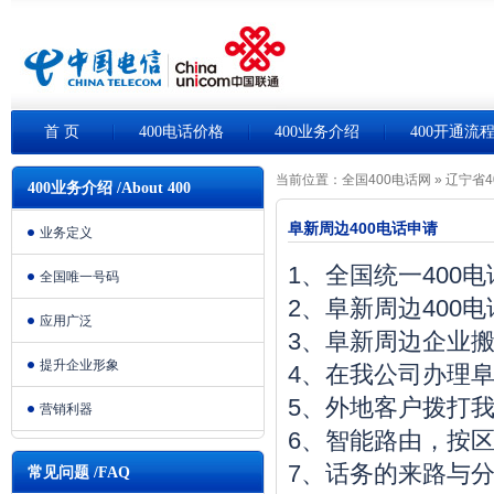
首 页
400电话价格
400业务介绍
400开通流
当前位置：
全国400电话网
»
辽宁省4
400业务介绍 /About 400
阜新周边400电话申请
业务定义
1、全国统一400
全国唯一号码
2、阜新周边400
应用广泛
3、阜新周边企业
提升企业形象
4、在我公司办理阜
5、外地客户拨打我
营销利器
6、智能路由，按
7、话务的来路与
常见问题 /FAQ