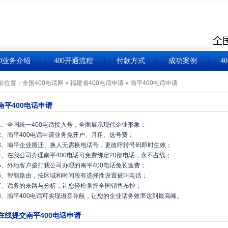
00业务介绍
400开通流程
付款方式
成功案例
4
前位置：
全国400电话网
»
福建省400电话申请
»
南平400电话申请
南平400电话申请
1、全国统一400电话接入号，全面展示现代企业形象；
2、南平400电话申请业务免开户、月租、选号费；
3、南平企业搬迁、换人无需换电话号，更改呼转号码即时生效；
4、在我公司办理南平400电话可免费绑定20部电话，永不占线；
5、外地客户拨打我公司办理的南平400电话免长途费；
6、智能路由，按区域和时间段有选择性设置被叫电话；
7、话务的来路与分析，让您轻松掌握全国销售布控；
8、南平400电话可实现语音导航，让您的企业话务效率达到最高峰。
在线提交南平400电话申请