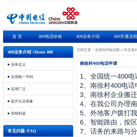
首 页
400电话价格
400业务介绍
400开通流
当前位置：
全国400电话网
»
河北省4
400业务介绍 /About 400
南徐村400电话申请
业务定义
1、全国统一400
全国唯一号码
2、南徐村400电
应用广泛
3、南徐村企业搬
提升企业形象
4、在我公司办理南
5、外地客户拨打我
营销利器
6、智能路由，按
7、话务的来路与
常见问题 /FAQ