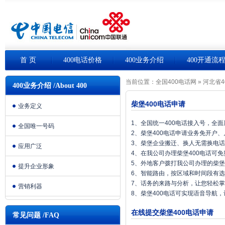
首 页
400电话价格
400业务介绍
400开通流
当前位置：
全国400电话网
»
河北省4
400业务介绍 /About 400
柴堡400电话申请
业务定义
1、全国统一400电话接入号，全
全国唯一号码
2、柴堡400电话申请业务免开户
3、柴堡企业搬迁、换人无需换电
应用广泛
4、在我公司办理柴堡400电话可
5、外地客户拨打我公司办理的柴堡
提升企业形象
6、智能路由，按区域和时间段有
7、话务的来路与分析，让您轻松
营销利器
8、柴堡400电话可实现语音导航
在线提交柴堡400电话申请
常见问题 /FAQ