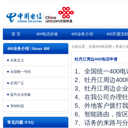
首 页
400电话价格
400业务介绍
400开通流
当前位置：
全国400电话网
»
黑龙江省
400业务介绍 /About 400
牡丹江周边400电话申请
业务定义
1、全国统一400
全国唯一号码
2、牡丹江周边40
应用广泛
3、牡丹江周边企
提升企业形象
4、在我公司办理牡
5、外地客户拨打我
营销利器
6、智能路由，按
7、话务的来路与
常见问题 /FAQ