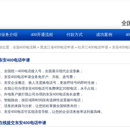
00业务介绍
400开通流程
付款方式
成功案例
4
前位置：
全国400电话网
»
黑龙江省400电话申请
»
牡丹江400电话申请
»
东安400电
东安400电话申请
1、全国统一400电话接入号，全面展示现代企业形象；
2、东安400电话申请业务免开户、月租、选号费；
3、东安企业搬迁、换人无需换电话号，更改呼转号码即时生效；
4、在我公司办理东安400电话可免费绑定20部电话，永不占线；
5、外地客户拨打我公司办理的东安400电话免长途费；
6、智能路由，按区域和时间段有选择性设置被叫电话；
7、话务的来路与分析，让您轻松掌握全国销售布控；
8、东安400电话可实现语音导航，让您的企业话务效率达到最高峰。
在线提交东安400电话申请