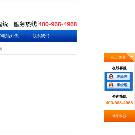
00电话知识
联系我们
请
点击收缩
在线客服
陈经理
李经理
咨询热线
400-968-4968
蜗牛科技