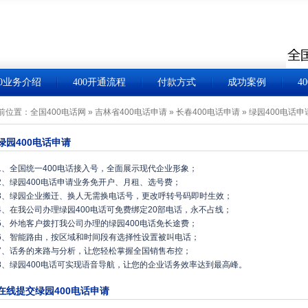
00业务介绍
400开通流程
付款方式
成功案例
4
前位置：
全国400电话网
»
吉林省400电话申请
»
长春400电话申请
»
绿园400电话申
绿园400电话申请
1、全国统一400电话接入号，全面展示现代企业形象；
2、绿园400电话申请业务免开户、月租、选号费；
3、绿园企业搬迁、换人无需换电话号，更改呼转号码即时生效；
4、在我公司办理绿园400电话可免费绑定20部电话，永不占线；
5、外地客户拨打我公司办理的绿园400电话免长途费；
6、智能路由，按区域和时间段有选择性设置被叫电话；
7、话务的来路与分析，让您轻松掌握全国销售布控；
8、绿园400电话可实现语音导航，让您的企业话务效率达到最高峰。
在线提交绿园400电话申请