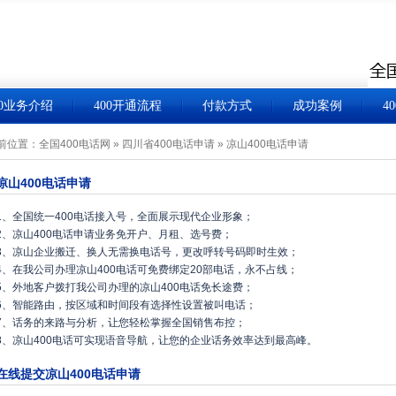
00业务介绍
400开通流程
付款方式
成功案例
4
前位置：
全国400电话网
»
四川省400电话申请
»
凉山400电话申请
凉山400电话申请
1、全国统一400电话接入号，全面展示现代企业形象；
2、凉山400电话申请业务免开户、月租、选号费；
3、凉山企业搬迁、换人无需换电话号，更改呼转号码即时生效；
4、在我公司办理凉山400电话可免费绑定20部电话，永不占线；
5、外地客户拨打我公司办理的凉山400电话免长途费；
6、智能路由，按区域和时间段有选择性设置被叫电话；
7、话务的来路与分析，让您轻松掌握全国销售布控；
8、凉山400电话可实现语音导航，让您的企业话务效率达到最高峰。
在线提交凉山400电话申请