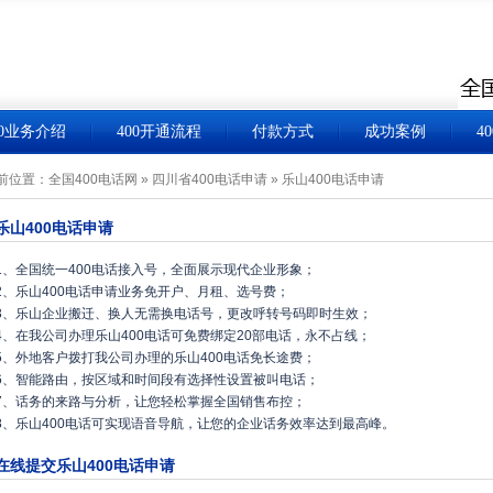
00业务介绍
400开通流程
付款方式
成功案例
4
前位置：
全国400电话网
»
四川省400电话申请
»
乐山400电话申请
乐山400电话申请
1、全国统一400电话接入号，全面展示现代企业形象；
2、乐山400电话申请业务免开户、月租、选号费；
3、乐山企业搬迁、换人无需换电话号，更改呼转号码即时生效；
4、在我公司办理乐山400电话可免费绑定20部电话，永不占线；
5、外地客户拨打我公司办理的乐山400电话免长途费；
6、智能路由，按区域和时间段有选择性设置被叫电话；
7、话务的来路与分析，让您轻松掌握全国销售布控；
8、乐山400电话可实现语音导航，让您的企业话务效率达到最高峰。
在线提交乐山400电话申请