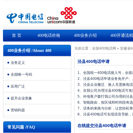
首 页
400电话价格
400业务介绍
400开通流
当前位置：
全国400电话网
»
安徽省4
400业务介绍 /About 400
泾县400电话申请
业务定义
1、全国统一400电话接入号，全
全国唯一号码
2、泾县400电话申请业务免开户
3、泾县企业搬迁、换人无需换电
应用广泛
4、在我公司办理泾县400电话可
5、外地客户拨打我公司办理的泾县
提升企业形象
6、智能路由，按区域和时间段有
7、话务的来路与分析，让您轻松
营销利器
8、泾县400电话可实现语音导航
在线提交泾县400电话申请
常见问题 /FAQ