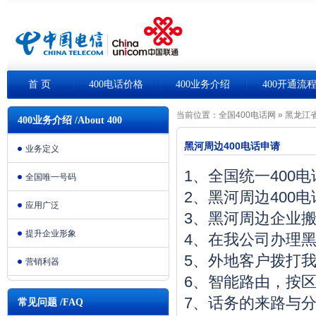
首 页
400电话价格
400业务介绍
400开通流
当前位置：
全国400电话网
»
黑龙江省
400业务介绍 /About 400
黑河周边400电话申请
业务定义
1、全国统一400
全国唯一号码
2、黑河周边400
应用广泛
3、黑河周边企业
提升企业形象
4、在我公司办理黑
5、外地客户拨打我
营销利器
6、智能路由，按
7、话务的来路与
常见问题 /FAQ