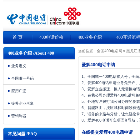
首 页
400电话价格
400业务介绍
400开通流
当前位置：
全国400电话网
»
黑龙江省
400业务介绍 /About 400
爱辉400电话申请
业务定义
1、全国统一400电话接入号，全
全国唯一号码
2、爱辉400电话申请业务免开户
3、爱辉企业搬迁、换人无需换电
应用广泛
4、在我公司办理爱辉400电话可
5、外地客户拨打我公司办理的爱辉
提升企业形象
6、智能路由，按区域和时间段有
7、话务的来路与分析，让您轻松
营销利器
8、爱辉400电话可实现语音导航
在线提交爱辉400电话申请
常见问题 /FAQ