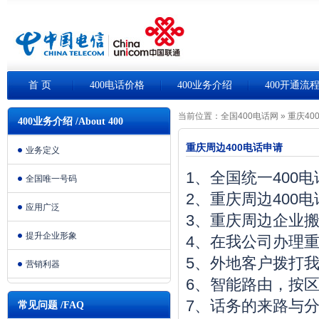
首 页
400电话价格
400业务介绍
400开通流
当前位置：
全国400电话网
»
重庆40
400业务介绍 /About 400
重庆周边400电话申请
业务定义
1、全国统一400
全国唯一号码
2、重庆周边400
应用广泛
3、重庆周边企业
提升企业形象
4、在我公司办理重
5、外地客户拨打我
营销利器
6、智能路由，按
7、话务的来路与
常见问题 /FAQ