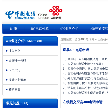
首 页
400电话价格
400业务介绍
400开通流
当前位置：
全国400电话网
»
山西省4
400业务介绍 /About 400
应县400电话申请
业务定义
1、全国统一400电话接入号，全
全国唯一号码
2、应县400电话申请业务免开户
3、应县企业搬迁、换人无需换电
应用广泛
4、在我公司办理应县400电话可
5、外地客户拨打我公司办理的应县
提升企业形象
6、智能路由，按区域和时间段有
7、话务的来路与分析，让您轻松
营销利器
8、应县400电话可实现语音导航
在线提交应县400电话申请
常见问题 /FAQ