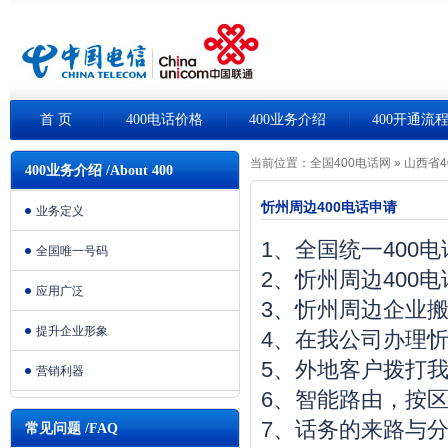
首 页
400电话价格
400业务介绍
400开通流
当前位置：
全国400电话网
»
山西省4
400业务介绍 /About 400
忻州周边400电话申请
业务定义
1、全国统一400
全国唯一号码
2、忻州周边400
应用广泛
3、忻州周边企业
提升企业形象
4、在我公司办理忻
5、外地客户拨打我
营销利器
6、智能路由，按
7、话务的来路与
常见问题 /FAQ