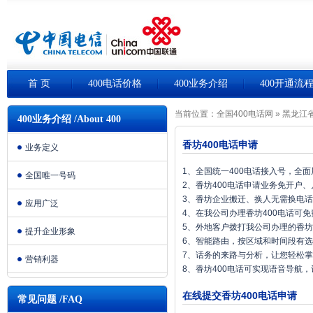
首 页
400电话价格
400业务介绍
400开通流
当前位置：
全国400电话网
»
黑龙江省
400业务介绍 /About 400
香坊400电话申请
业务定义
1、全国统一400电话接入号，全
全国唯一号码
2、香坊400电话申请业务免开户
3、香坊企业搬迁、换人无需换电
应用广泛
4、在我公司办理香坊400电话可
5、外地客户拨打我公司办理的香坊
提升企业形象
6、智能路由，按区域和时间段有
7、话务的来路与分析，让您轻松
营销利器
8、香坊400电话可实现语音导航
在线提交香坊400电话申请
常见问题 /FAQ