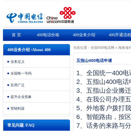
首 页
400电话价格
400业务介绍
400开通流
当前位置：
全国400电话网
»
海南省4
400业务介绍 /About 400
五指山400电话申请
业务定义
1、全国统一400
全国唯一号码
2、五指山400电
应用广泛
3、五指山企业搬
提升企业形象
4、在我公司办理五
5、外地客户拨打我
营销利器
6、智能路由，按
7、话务的来路与
常见问题 /FAQ