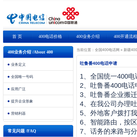
首 页
400电话价格
400业务介绍
400开通流
当前位置：
全国400电话网
»
新疆40
400业务介绍 /About 400
吐鲁番400电话申请
业务定义
1、全国统一400
全国唯一号码
2、吐鲁番400电
应用广泛
3、吐鲁番企业搬
提升企业形象
4、在我公司办理吐
5、外地客户拨打我
营销利器
6、智能路由，按
7、话务的来路与
常见问题 /FAQ