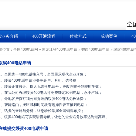
00业务介绍
400开通流程
付款方式
成功案例
4
前位置：
全国400电话网
»
黑龙江省400电话申请
»
鹤岗400电话申请
»
绥滨400电话
绥滨400电话申请
1、全国统一400电话接入号，全面展示现代企业形象；
2、绥滨400电话申请业务免开户、月租、选号费；
3、绥滨企业搬迁、换人无需换电话号，更改呼转号码即时生效；
4、在我公司办理绥滨400电话可免费绑定20部电话，永不占线；
5、外地客户拨打我公司办理的绥滨400电话免长途费；
6、智能路由，按区域和时间段有选择性设置被叫电话；
7、话务的来路与分析，让您轻松掌握全国销售布控；
8、绥滨400电话可实现语音导航，让您的企业话务效率达到最高峰。
在线提交绥滨400电话申请